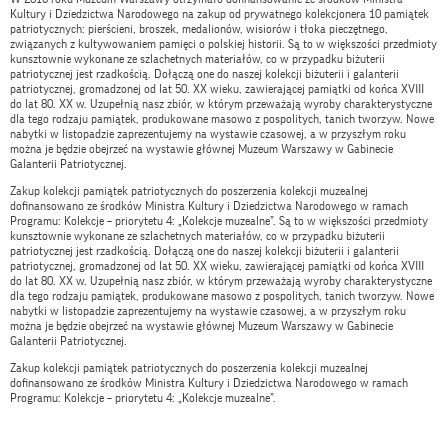
Kultury i Dziedzictwa Narodowego na zakup od prywatnego kolekcjonera 10 pamiątek
patriotycznych: pierścieni, broszek, medalionów, wisiorów i tłoka pieczętnego,
związanych z kultywowaniem pamięci o polskiej historii. Są to w większości przedmioty
kunsztownie wykonane ze szlachetnych materiałów, co w przypadku biżuterii
patriotycznej jest rzadkością. Dołączą one do naszej kolekcji biżuterii i galanterii
patriotycznej, gromadzonej od lat 50. XX wieku, zawierającej pamiątki od końca XVIII
do lat 80. XX w. Uzupełnią nasz zbiór, w którym przeważają wyroby charakterystyczne
dla tego rodzaju pamiątek, produkowane masowo z pospolitych, tanich tworzyw. Nowe
nabytki w listopadzie zaprezentujemy na wystawie czasowej, a w przyszłym roku
można je będzie obejrzeć na wystawie głównej Muzeum Warszawy w Gabinecie
Galanterii Patriotycznej.
Zakup kolekcji pamiątek patriotycznych do poszerzenia kolekcji muzealnej
dofinansowano ze środków Ministra Kultury i Dziedzictwa Narodowego w ramach
Programu: Kolekcje – priorytetu 4: „Kolekcje muzealne”. Są to w większości przedmioty
kunsztownie wykonane ze szlachetnych materiałów, co w przypadku biżuterii
patriotycznej jest rzadkością. Dołączą one do naszej kolekcji biżuterii i galanterii
patriotycznej, gromadzonej od lat 50. XX wieku, zawierającej pamiątki od końca XVIII
do lat 80. XX w. Uzupełnią nasz zbiór, w którym przeważają wyroby charakterystyczne
dla tego rodzaju pamiątek, produkowane masowo z pospolitych, tanich tworzyw. Nowe
nabytki w listopadzie zaprezentujemy na wystawie czasowej, a w przyszłym roku
można je będzie obejrzeć na wystawie głównej Muzeum Warszawy w Gabinecie
Galanterii Patriotycznej.
Zakup kolekcji pamiątek patriotycznych do poszerzenia kolekcji muzealnej
dofinansowano ze środków Ministra Kultury i Dziedzictwa Narodowego w ramach
Programu: Kolekcje – priorytetu 4: „Kolekcje muzealne”.