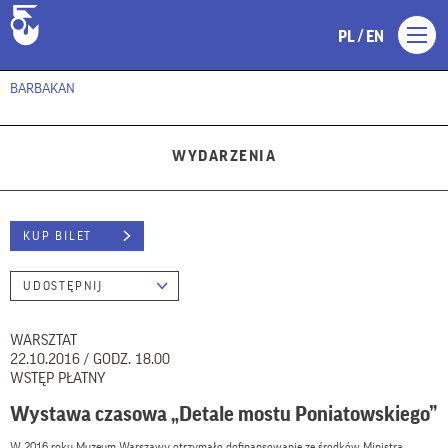
/
PL
EN
BARBAKAN
WYDARZENIA
KUP BILET
UDOSTĘPNIJ
WARSZTAT
22.10.2016 / GODZ. 18.00
WSTĘP PŁATNY
Wystawa czasowa „Detale mostu Poniatowskiego”
W 2016 roku Muzeum Warszawy otrzymało dofinansowanie ze środków Ministra